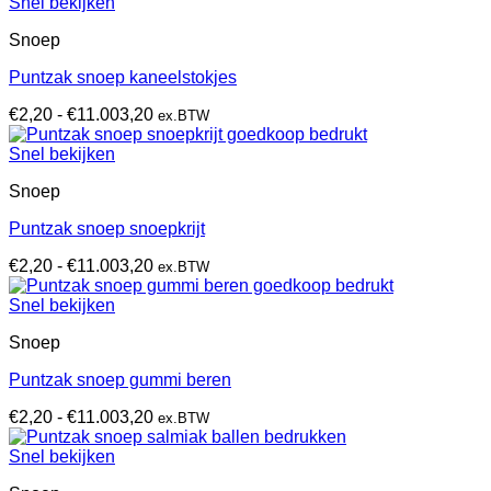
tot
Snel bekijken
€11.003,20
Snoep
Puntzak snoep kaneelstokjes
Prijsklasse:
€
2,20
-
€
11.003,20
ex.BTW
€2,20
tot
Snel bekijken
€11.003,20
Snoep
Puntzak snoep snoepkrijt
Prijsklasse:
€
2,20
-
€
11.003,20
ex.BTW
€2,20
tot
Snel bekijken
€11.003,20
Snoep
Puntzak snoep gummi beren
Prijsklasse:
€
2,20
-
€
11.003,20
ex.BTW
€2,20
tot
Snel bekijken
€11.003,20