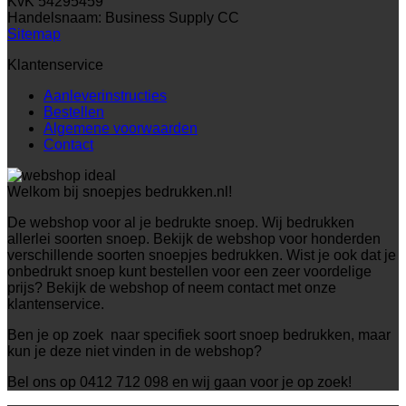
KvK 54295459
Handelsnaam: Business Supply CC
Sitemap
Klantenservice
Aanleverinstructies
Bestellen
Algemene voorwaarden
Contact
Welkom bij snoepjes bedrukken.nl!
De webshop voor al je bedrukte snoep. Wij bedrukken
allerlei soorten snoep. Bekijk de webshop voor honderden
verschillende soorten snoepjes bedrukken. Wist je ook dat je
onbedrukt snoep kunt bestellen voor een zeer voordelige
prijs? Bekijk de webshop of neem contact met onze
klantenservice.
Ben je op zoek naar specifiek soort snoep bedrukken, maar
kun je deze niet vinden in de webshop?
Bel ons op 0412 712 098 en wij gaan voor je op zoek!