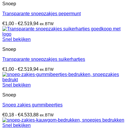
Snoep
Transparante snoepzakjes pepermunt
Prijsklasse:
€
1,00
-
€
2.519,94
ex.BTW
€1,00
tot
€2.519,94
Snel bekijken
Snoep
Transparante snoepzakjes suikerhartjes
Prijsklasse:
€
1,00
-
€
2.519,94
ex.BTW
€1,00
tot
€2.519,94
Snel bekijken
Snoep
Snoep zakjes gummibeertjes
Prijsklasse:
€
0,18
-
€
4.533,88
ex.BTW
€0,18
tot
Snel bekijken
€4.533,88