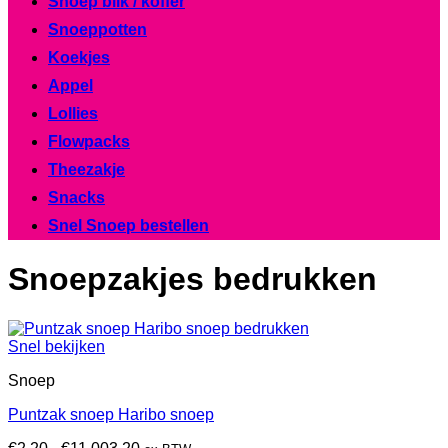
Snoep blik / koffer
Snoeppotten
Koekjes
Appel
Lollies
Flowpacks
Theezakje
Snacks
Snel Snoep bestellen
Snoepzakjes bedrukken
Snel bekijken
Snoep
Puntzak snoep Haribo snoep
Prijsklasse: