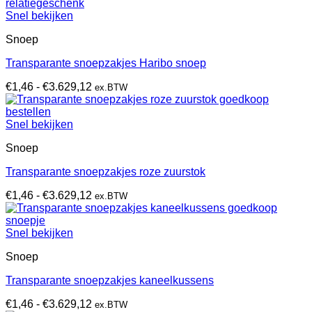
tot
€10.833,00
Snel bekijken
Snoep
Transparante snoepzakjes Haribo snoep
Prijsklasse:
€
1,46
-
€
3.629,12
ex.BTW
€1,46
tot
€3.629,12
Snel bekijken
Snoep
Transparante snoepzakjes roze zuurstok
Prijsklasse:
€
1,46
-
€
3.629,12
ex.BTW
€1,46
tot
€3.629,12
Snel bekijken
Snoep
Transparante snoepzakjes kaneelkussens
Prijsklasse:
€
1,46
-
€
3.629,12
ex.BTW