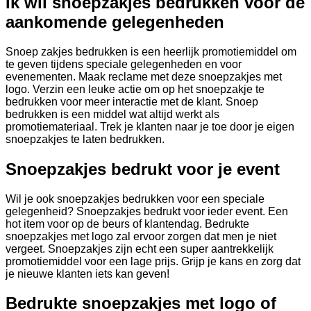
Ik wil snoepzakjes bedrukken voor de
€6.095,00
aankomende gelegenheden
Snoep zakjes bedrukken is een heerlijk promotiemiddel om
te geven tijdens speciale gelegenheden en voor
evenementen. Maak reclame met deze snoepzakjes met
logo. Verzin een leuke actie om op het snoepzakje te
bedrukken voor meer interactie met de klant. Snoep
bedrukken is een middel wat altijd werkt als
promotiemateriaal. Trek je klanten naar je toe door je eigen
snoepzakjes te laten bedrukken.
Snoepzakjes bedrukt voor je event
Wil je ook snoepzakjes bedrukken voor een speciale
gelegenheid? Snoepzakjes bedrukt voor ieder event. Een
hot item voor op de beurs of klantendag. Bedrukte
snoepzakjes met logo zal ervoor zorgen dat men je niet
vergeet. Snoepzakjes zijn echt een super aantrekkelijk
promotiemiddel voor een lage prijs. Grijp je kans en zorg dat
je nieuwe klanten iets kan geven!
Bedrukte snoepzakjes met logo of