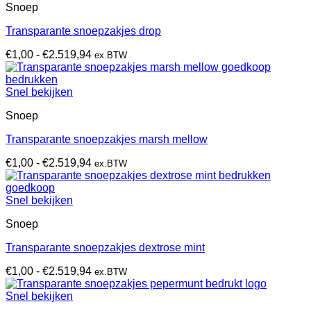
Snoep
Transparante snoepzakjes drop
Prijsklasse:
€
1,00
-
€
2.519,94
ex.BTW
€1,00
tot
€2.519,94
Snel bekijken
Snoep
Transparante snoepzakjes marsh mellow
Prijsklasse:
€
1,00
-
€
2.519,94
ex.BTW
€1,00
tot
€2.519,94
Snel bekijken
Snoep
Transparante snoepzakjes dextrose mint
Prijsklasse:
€
1,00
-
€
2.519,94
ex.BTW
€1,00
tot
Snel bekijken
€2.519,94