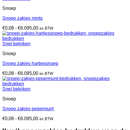
€6.095,00
Snoep
Snoep zakjes mints
Prijsklasse:
€
0,08
-
€
6.095,00
ex.BTW
€0,08
tot
€6.095,00
Snel bekijken
Snoep
Snoep zakjes hartjessnoep
Prijsklasse:
€
0,08
-
€
6.095,00
ex.BTW
€0,08
tot
€6.095,00
Snel bekijken
Snoep
Snoep zakjes pepermunt
Prijsklasse:
€
0,08
-
€
6.095,00
ex.BTW
€0,08
tot