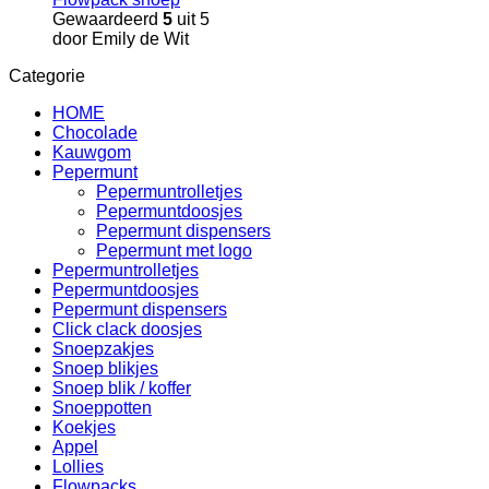
Gewaardeerd
5
uit 5
door Emily de Wit
Categorie
HOME
Chocolade
Kauwgom
Pepermunt
Pepermuntrolletjes
Pepermuntdoosjes
Pepermunt dispensers
Pepermunt met logo
Pepermuntrolletjes
Pepermuntdoosjes
Pepermunt dispensers
Click clack doosjes
Snoepzakjes
Snoep blikjes
Snoep blik / koffer
Snoeppotten
Koekjes
Appel
Lollies
Flowpacks