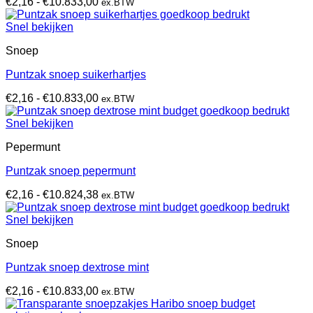
Prijsklasse:
€
2,16
-
€
10.833,00
ex.BTW
€2,16
tot
Snel bekijken
€10.833,00
Snoep
Puntzak snoep suikerhartjes
Prijsklasse:
€
2,16
-
€
10.833,00
ex.BTW
€2,16
tot
Snel bekijken
€10.833,00
Pepermunt
Puntzak snoep pepermunt
Prijsklasse:
€
2,16
-
€
10.824,38
ex.BTW
€2,16
tot
Snel bekijken
€10.824,38
Snoep
Puntzak snoep dextrose mint
Prijsklasse:
€
2,16
-
€
10.833,00
ex.BTW
€2,16