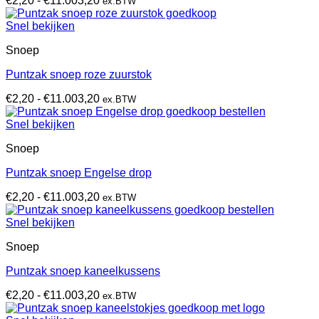
€
2,20
-
€
11.003,20
ex.BTW
€2,20
tot
Snel bekijken
€11.003,20
Snoep
Puntzak snoep roze zuurstok
Prijsklasse:
€
2,20
-
€
11.003,20
ex.BTW
€2,20
tot
Snel bekijken
€11.003,20
Snoep
Puntzak snoep Engelse drop
Prijsklasse:
€
2,20
-
€
11.003,20
ex.BTW
€2,20
tot
Snel bekijken
€11.003,20
Snoep
Puntzak snoep kaneelkussens
Prijsklasse:
€
2,20
-
€
11.003,20
ex.BTW
€2,20