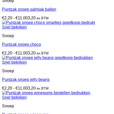
Snoep
Puntzak snoep salmiak ballen
Prijsklasse:
€
2,20
-
€
11.003,20
ex.BTW
€2,20
tot
Snel bekijken
€11.003,20
Snoep
Puntzak snoep choco
Prijsklasse:
€
2,20
-
€
11.003,20
ex.BTW
€2,20
tot
Snel bekijken
€11.003,20
Snoep
Puntzak snoep jelly beans
Prijsklasse:
€
2,20
-
€
11.003,20
ex.BTW
€2,20
tot
Snel bekijken
€11.003,20
Snoep