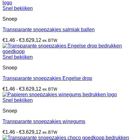
tot
€3.629,12
Snel bekijken
Snoep
Transparante snoepzakjes salmiak ballen
Prijsklasse:
€
1,46
-
€
3.629,12
ex.BTW
€1,46
tot
€3.629,12
Snel bekijken
Snoep
Transparante snoepzakjes Engelse drop
Prijsklasse:
€
1,46
-
€
3.629,12
ex.BTW
€1,46
tot
Snel bekijken
€3.629,12
Snoep
Transparante snoepzakjes winegums
Prijsklasse:
€
1,46
-
€
3.629,12
ex.BTW
€1,46