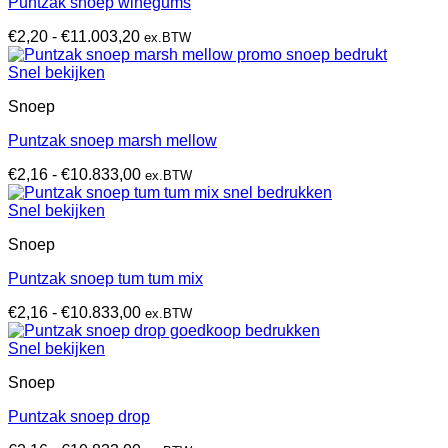
Puntzak snoep winegums
Prijsklasse:
€
2,20
-
€
11.003,20
ex.BTW
€2,20
tot
Snel bekijken
€11.003,20
Snoep
Puntzak snoep marsh mellow
Prijsklasse:
€
2,16
-
€
10.833,00
ex.BTW
€2,16
tot
Snel bekijken
€10.833,00
Snoep
Puntzak snoep tum tum mix
Prijsklasse:
€
2,16
-
€
10.833,00
ex.BTW
€2,16
tot
Snel bekijken
€10.833,00
Snoep
Puntzak snoep drop