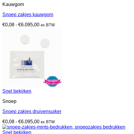
Kauwgom
Snoep zakjes kauwgom
Prijsklasse:
€
0,08
-
€
6.095,00
ex.BTW
€0,08
tot
€6.095,00
Snel bekijken
Snoep
Snoep zakjes druivensuiker
Prijsklasse:
€
0,08
-
€
6.095,00
ex.BTW
€0,08
tot
Snel bekijken