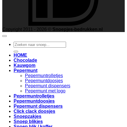
Copyright 2011 - 2026 ©
Snoepjes-bedrukken.nl
Zoeken
naar:
HOME
Chocolade
Kauwgom
Pepermunt
Pepermuntrolletjes
Pepermuntdoosjes
Pepermunt dispensers
Pepermunt met logo
Pepermuntrolletjes
Pepermuntdoosjes
Pepermunt dispensers
Click clack doosjes
Snoepzakjes
Snoep blikjes
Snoep blik / koffer