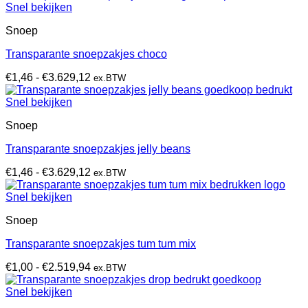
tot
Snel bekijken
€3.629,12
Snoep
Transparante snoepzakjes choco
Prijsklasse:
€
1,46
-
€
3.629,12
ex.BTW
€1,46
tot
Snel bekijken
€3.629,12
Snoep
Transparante snoepzakjes jelly beans
Prijsklasse:
€
1,46
-
€
3.629,12
ex.BTW
€1,46
tot
Snel bekijken
€3.629,12
Snoep
Transparante snoepzakjes tum tum mix
Prijsklasse:
€
1,00
-
€
2.519,94
ex.BTW
€1,00
tot
Snel bekijken
€2.519,94