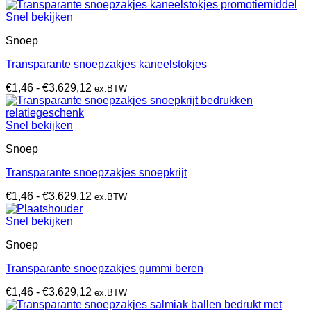
€1,46
tot
Snel bekijken
€3.629,12
Snoep
Transparante snoepzakjes kaneelstokjes
Prijsklasse:
€
1,46
-
€
3.629,12
ex.BTW
€1,46
tot
€3.629,12
Snel bekijken
Snoep
Transparante snoepzakjes snoepkrijt
Prijsklasse:
€
1,46
-
€
3.629,12
ex.BTW
€1,46
tot
Snel bekijken
€3.629,12
Snoep
Transparante snoepzakjes gummi beren
Prijsklasse:
€
1,46
-
€
3.629,12
ex.BTW
€1,46