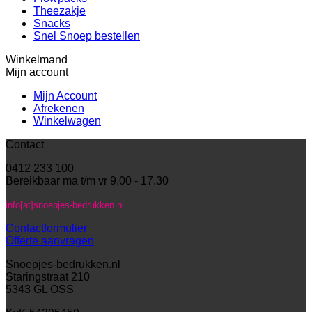
Theezakje
Snacks
Snel Snoep bestellen
Winkelmand
Mijn account
Mijn Account
Afrekenen
Winkelwagen
Contact
0412 233 100
Bereikbaar ma t/m vr 9.00 - 17.30
info[at]snoepjes-bedrukken.nl
Contactformulier
Offerte aanvragen
Snoepjes-bedrukken.nl
Staringstraat 210
5343 GL OSS