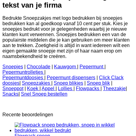
tekst van je firma
Bedrukte Snoepzakjes met logo bedrukken bij snoepjes
bedrukken kan al goedkoop vanaf 10 cent per stuk. Kies je
snoepjes bedrukt voor je gelegenheden waarbij je nieuwe
klanten kunt verwennen. Snoepjes bedrukken een van de
populairste middelen die je kan gebruiken om meer klanten
aan te trekken. Zoetigheid is altijd in want iedereen wilt een
eigen gemaakte snoepje met zijn of haar naam erop om
naamsbekendheid te creëren.
Snoepjes
|
Chocolade
|
Kauwgom
|
Pepermunt
|
Pepermuntrolletjes
|
Pepermuntdoosjes
|
Pepermunt dispensers
|
Click Clack
doosjes
|
Snoepzakjes
|
Snoep blikjes
|
Snoep blik
|
Snoeppot
|
Koek
|
Appel
|
Lollies
|
Flowpacks
|
Theezakje
|
Snacks
|
Snel Snoep bestellen
Recente beoordelingen
Flowpack snoep